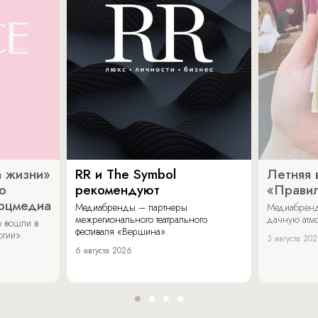
 жизни»
RR и The Symbol
Летняя 
о
рекомендуют
«Прави
соцмедиа
Медиабренды – партнеры
Медиабренд
межрегионального театрального
дачную атмо
 вошли в
фестиваля «Вершина».
огии».
3 августа 20
6 августа 2026