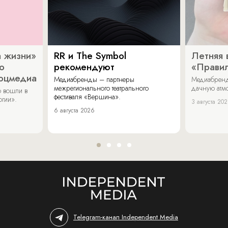
 жизни»
RR и The Symbol
Летняя 
о
рекомендуют
«Прави
соцмедиа
Медиабренды – партнеры
Медиабренд
межрегионального театрального
дачную атмо
 вошли в
фестиваля «Вершина».
огии».
3 августа 20
6 августа 2026
Telegram-канал Independent Media