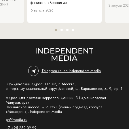
фестиваля «Вершина».
огии».
3 августа 20
6 августа 2026
Telegram-канал Independent Media
Юридический адрес: 117105, г. Москва,
вн.тер.г. муниципальный округ Донской, ш. Варшавское, д. 9, стр. 1
Адрес для доставки корреспонденции: БЦ «Даниловская
Мануфактура»,
Варшавское шоссе, д.9, стр.1 (южный подъезд корпуса
«Мещерин»), Independent Media
pr@imedia.ru
+7 495 252-09-99