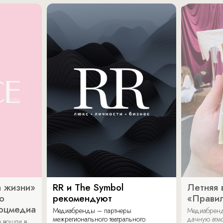
 жизни»
RR и The Symbol
Летняя 
о
рекомендуют
«Прави
соцмедиа
Медиабренды – партнеры
Медиабренд
межрегионального театрального
дачную атмо
 вошли в