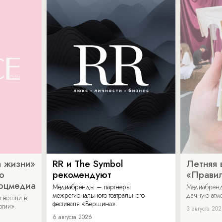
 жизни»
RR и The Symbol
Летняя 
о
рекомендуют
«Прави
соцмедиа
Медиабренды – партнеры
Медиабренд
межрегионального театрального
дачную атмо
 вошли в
фестиваля «Вершина».
огии».
3 августа 20
6 августа 2026