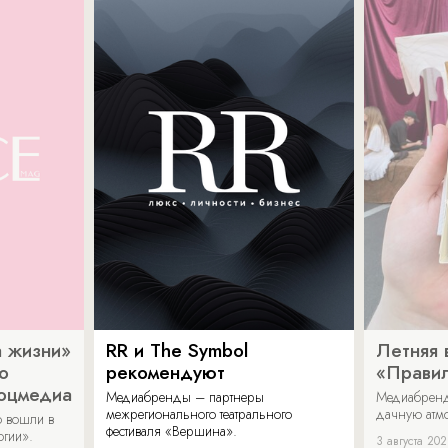
 жизни»
RR и The Symbol
Летняя 
о
рекомендуют
«Прави
соцмедиа
Медиабренды – партнеры
Медиабренд
межрегионального театрального
дачную атмо
 вошли в
фестиваля «Вершина».
огии».
3 августа 20