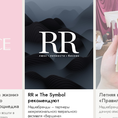
 жизни»
RR и The Symbol
Летняя 
о
рекомендуют
«Прави
соцмедиа
Медиабренды – партнеры
Медиабренд
межрегионального театрального
дачную атмо
 вошли в
фестиваля «Вершина».
огии».