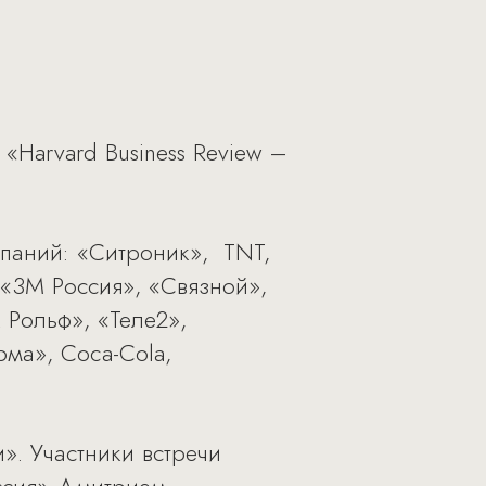
«Harvard Business Review –
паний: «Ситроник», TNT,
, «3М Россия», «Связной»,
 Рольф», «Теле2»,
рма», Coca-Cola,
». Участники встречи