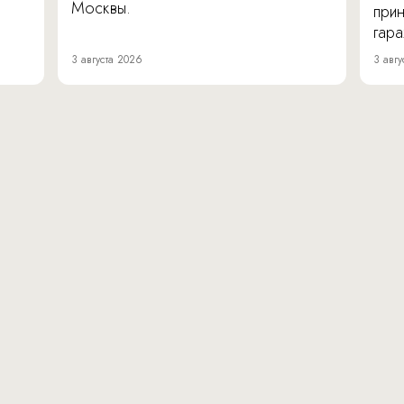
Москвы.
прин
гара
3 августа 2026
3 авгу