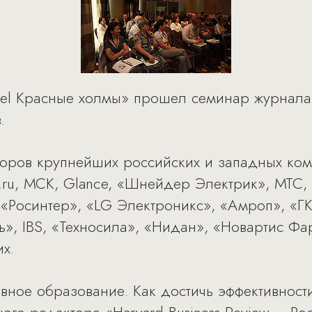
otel Красные холмы» прошел семинар журнала 
.
торов крупнейших российских и западных ком
ail.ru, МСК, Glance, «Шнейдер Электрик», МТС
«Росинтер», «LG Электроникс», «Амроп», «ГК
ь», IBS, «Техносила», «Нидан», «Новартис Фа
х.
вное образование. Как достичь эффективности