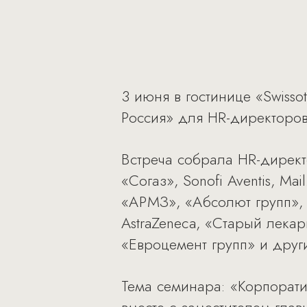
3 июня в гостинице «Swiss
Россия» для HR-директоров
Встреча собрала HR-дирек
«Согаз», Sonofi Aventis, M
«АРМЗ», «Абсолют групп», 
AstraZeneca, «Старый лекар
«Евроцемент групп» и други
Тема семинара: «Корпорати