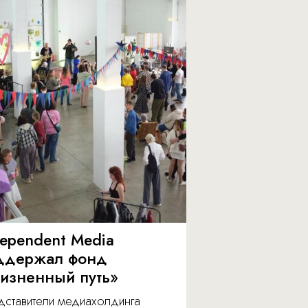
dependent Media
ддержал фонд
изненный путь»
дставители медиахолдинга