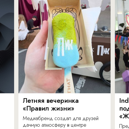
Летняя вечеринка
In
«Правил жизни»
по
«Ж
Медиабренд создал для друзей
дачную атмосферу в центре
Пре