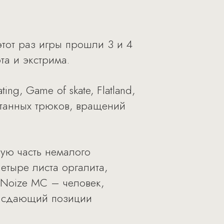
этот раз игры прошли 3 и 4
а и экстрима.
ng, Game of skate, Flatland,
ботанных трюков, вращений
ную часть немалого
етыре листа оргалита,
 Noize MC – человек,
е сдающий позиции