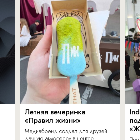
Летняя вечеринка
In
«Правил жизни»
по
«Ж
Медиабренд создал для друзей
дачную атмосферу в центре
Пре