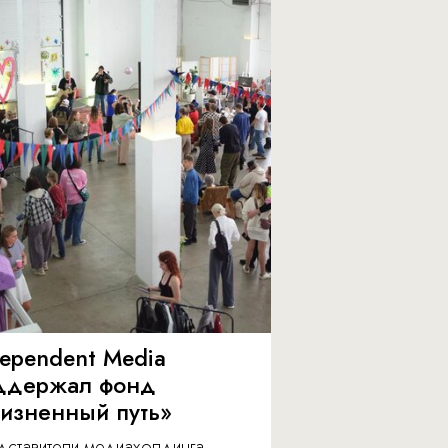
dependent Media
ддержал фонд
изненный путь»
дставители медиахолдинга