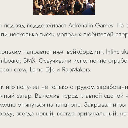
он подряд поддерживает Adrenalin Games. На 
ли несколько тысяч молодых любителей спорт
ьким направлениям: вейкбординг, Inline skati
ntainboard, BMX. Озвучивали исполнение отра
coli crew, Lame DJ's и RapMakers.
ик игр получил не только с трудом заработан
ичный загар. Выложив перед главной сценой ч
можно оттянуться на танцполе. Закрывал игры
ходу, всегда новый, всегда оригинальный, н