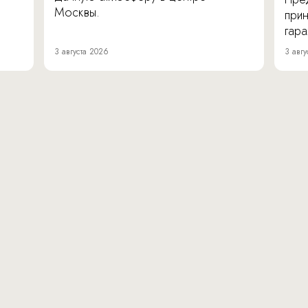
Москвы.
прин
гара
3 августа 2026
3 авгу