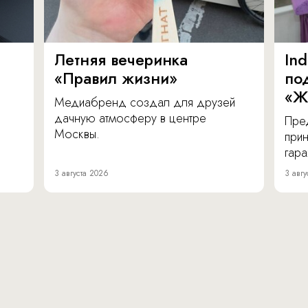
Летняя вечеринка
In
«Правил жизни»
по
«Ж
Медиабренд создал для друзей
дачную атмосферу в центре
Пре
Москвы.
прин
гара
3 августа 2026
3 авгу