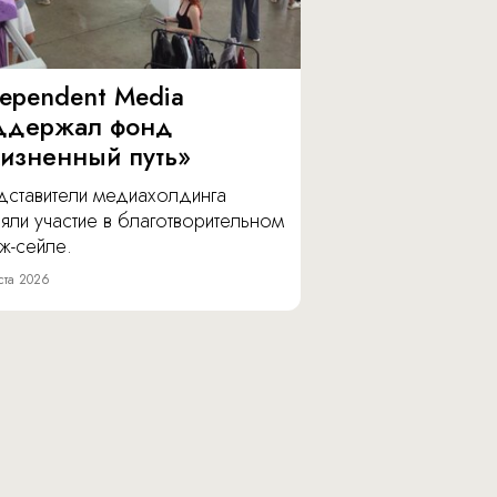
dependent Media
ддержал фонд
изненный путь»
дставители медиахолдинга
яли участие в благотворительном
ж-сейле.
ста 2026