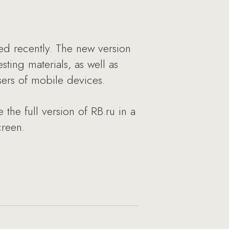
ed recently. The new version
ting materials, as well as
sers of mobile devices.
the full version of RB.ru in a
creen.