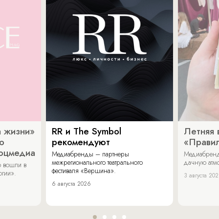
 жизни»
RR и The Symbol
Летняя 
о
рекомендуют
«Прави
соцмедиа
Медиабренды – партнеры
Медиабренд
межрегионального театрального
дачную атмо
 вошли в
фестиваля «Вершина».
огии».
3 августа 20
6 августа 2026