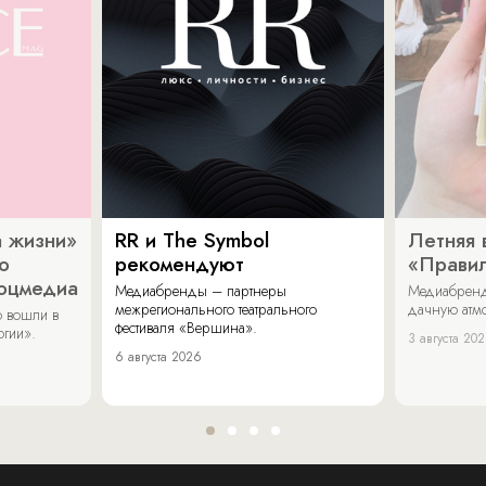
 жизни»
RR и The Symbol
Летняя 
о
рекомендуют
«Прави
соцмедиа
Медиабренды – партнеры
Медиабренд
межрегионального театрального
дачную атмо
 вошли в
фестиваля «Вершина».
огии».
3 августа 20
6 августа 2026