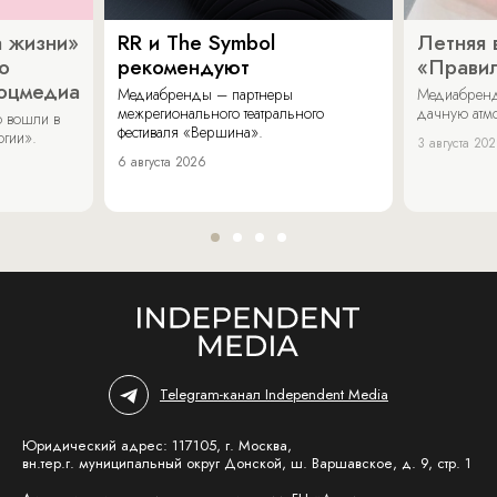
 жизни»
RR и The Symbol
Летняя 
о
рекомендуют
«Прави
соцмедиа
Медиабренды – партнеры
Медиабренд
межрегионального театрального
дачную атмо
 вошли в
фестиваля «Вершина».
огии».
3 августа 20
6 августа 2026
Telegram-канал Independent Media
Юридический адрес: 117105, г. Москва,
вн.тер.г. муниципальный округ Донской, ш. Варшавское, д. 9, стр. 1