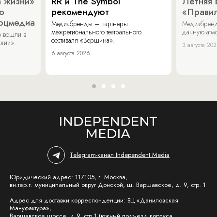
 жизни»
RR и The Symbol
Летняя 
о
рекомендуют
«Прави
соцмедиа
Медиабренды – партнеры
Медиабренд
межрегионального театрального
дачную атмо
 вошли в
фестиваля «Вершина».
огии».
3 августа 20
6 августа 2026
Telegram-канал Independent Media
Юридический адрес: 117105, г. Москва,
вн.тер.г. муниципальный округ Донской, ш. Варшавское, д. 9, стр. 1
Адрес для доставки корреспонденции: БЦ «Даниловская
Мануфактура»,
Варшавское шоссе, д.9, стр.1 (южный подъезд корпуса