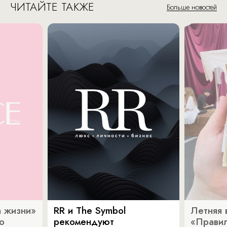
ЧИТАЙТЕ ТАКЖЕ
Больше новостей
 жизни»
RR и The Symbol
Летняя 
о
рекомендуют
«Прави