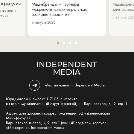
соцмедиа
Медиабренды – партнеры
Медиабренд
межрегионального театрального
дачную атмо
 вошли в
фестиваля «Вершина».
огии».
3 августа 20
6 августа 2026
Telegram-канал Independent Media
Юридический адрес: 117105, г. Москва,
вн.тер.г. муниципальный округ Донской, ш. Варшавское, д. 9, стр. 1
Адрес для доставки корреспонденции: БЦ «Даниловская
Мануфактура»,
Варшавское шоссе, д.9, стр.1 (южный подъезд корпуса
«Мещерин»), Independent Media