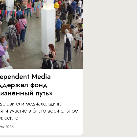
dependent Media
ддержал фонд
изненный путь»
дставители медиахолдинга
яли участие в благотворительном
ж-сейле.
ста 2026