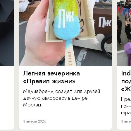
Летняя вечеринка
In
«Правил жизни»
по
«Ж
Медиабренд создал для друзей
дачную атмосферу в центре
Пре
Москвы.
прин
гара
3 августа 2026
3 авгу