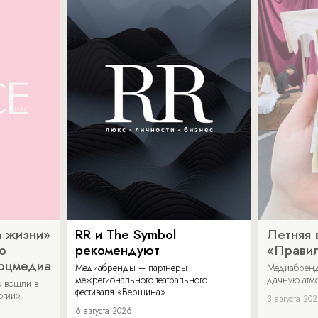
 жизни»
RR и The Symbol
Летняя 
о
рекомендуют
«Прави
соцмедиа
Медиабренды – партнеры
Медиабренд
межрегионального театрального
дачную атмо
 вошли в
фестиваля «Вершина».
огии».
3 августа 20
6 августа 2026