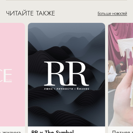
ЧИТАЙТЕ ТАКЖЕ
Больше новостей
 жизни»
RR и The Symbol
Летняя 