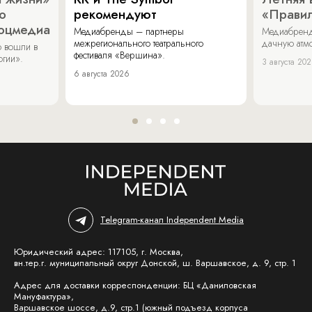
о
рекомендуют
«Прави
соцмедиа
Медиабренды – партнеры
Медиабренд
межрегионального театрального
дачную атмо
 вошли в
фестиваля «Вершина».
огии».
3 августа 20
6 августа 2026
Telegram-канал Independent Media
Юридический адрес: 117105, г. Москва,
вн.тер.г. муниципальный округ Донской, ш. Варшавское, д. 9, стр. 1
Адрес для доставки корреспонденции: БЦ «Даниловская
Мануфактура»,
Варшавское шоссе, д.9, стр.1 (южный подъезд корпуса