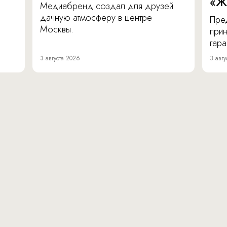
«Ж
Медиабренд создал для друзей
дачную атмосферу в центре
Пре
Москвы.
прин
гара
3 августа 2026
3 авгу