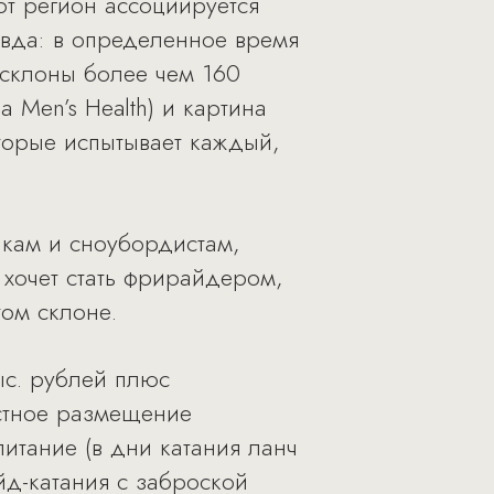
от регион ассоциируется
авда: в определенное время
 склоны более чем 160
 Men’s Health) и картина
торые испытывает каждый,
кам и сноубордистам,
 хочет стать фрирайдером,
том склоне.
ыс. рублей плюс
естное размещение
итание (в дни катания ланч
йд-катания с заброской