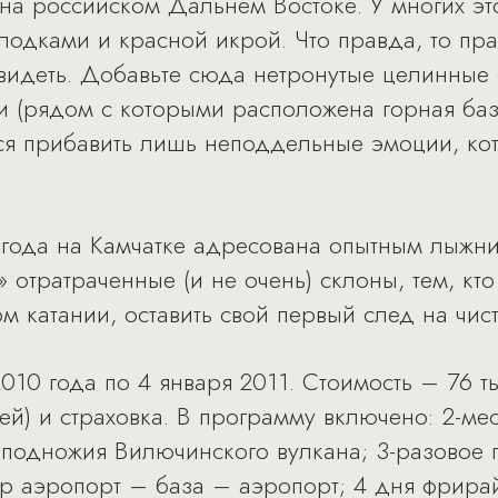
 на российском Дальнем Востоке. У многих эт
одками и красной икрой. Что правда, то пр
увидеть. Добавьте сюда нетронутые целинные
и (рядом с которыми расположена горная база
тся прибавить лишь неподдельные эмоции, ко
 года на Камчатке адресована опытным лыжни
отратраченные (и не очень) склоны, тем, кто
м катании, оставить свой первый след на чис
010 года по 4 января 2011. Стоимость – 76 т
лей) и страховка. В программу включено: 2-м
 подножия Вилючинского вулкана; 3-разовое п
фер аэропорт – база – аэропорт; 4 дня фрира