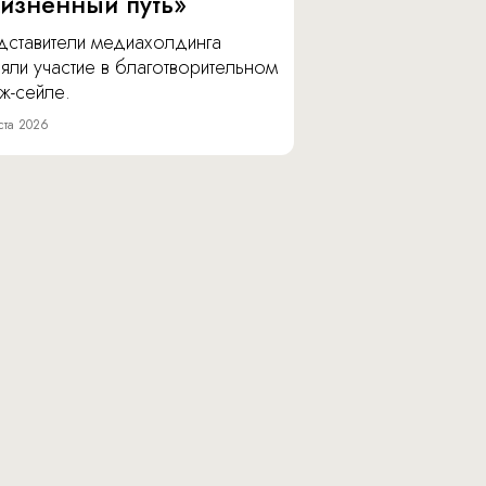
изненный путь»
дставители медиахолдинга
яли участие в благотворительном
ж-сейле.
ста 2026