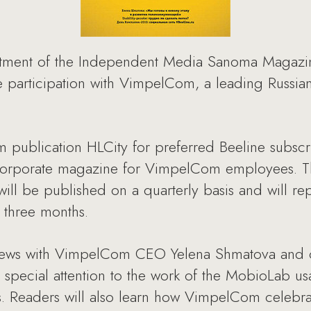
tment of the Independent Media Sanoma Magazin
ve participation with VimpelCom, a leading Russia
m publication HLCity for preferred Beeline subsc
orporate magazine for VimpelCom employees. The 
ill be published on a quarterly basis and will r
 three months.
rviews with VimpelCom CEO Yelena Shmatova an
pecial attention to the work of the MobioLab usabi
. Readers will also learn how VimpelCom celebrat