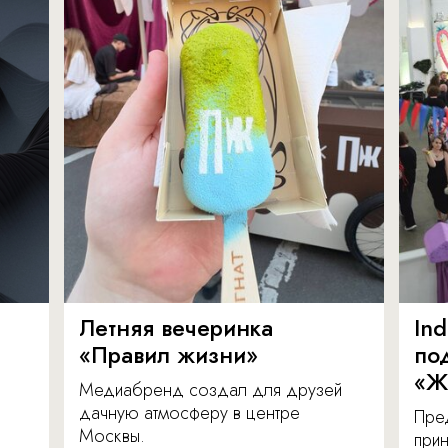
Летняя вечеринка
In
«Правил жизни»
по
«Ж
Медиабренд создал для друзей
дачную атмосферу в центре
Пре
Москвы.
прин