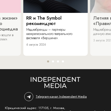
 жизни»
RR и The Symbol
Летняя 
о
рекомендуют
«Прави
соцмедиа
Медиабренды – партнеры
Медиабренд
межрегионального театрального
дачную атмо
 вошли в
фестиваля «Вершина».
огии».
3 августа 20
6 августа 2026
Telegram-канал Independent Media
Юридический адрес: 117105, г. Москва,