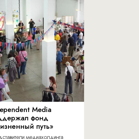
dependent Media
ддержал фонд
изненный путь»
дставители медиахолдинга