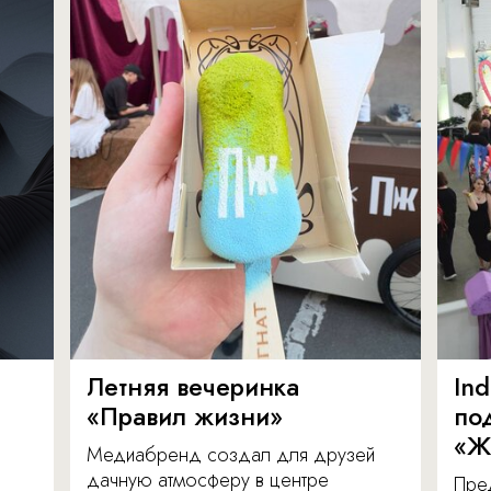
Летняя вечеринка
In
«Правил жизни»
по
«Ж
Медиабренд создал для друзей
дачную атмосферу в центре
Пре