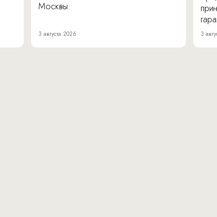
Москвы.
прин
гара
3 августа 2026
3 авгу