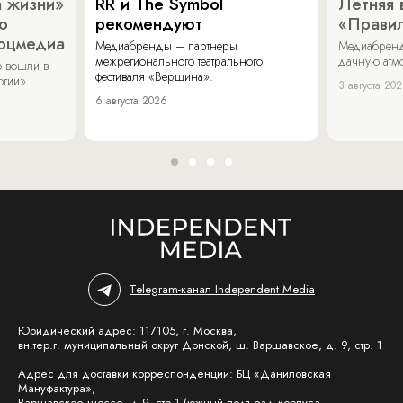
 жизни»
RR и The Symbol
Летняя 
о
рекомендуют
«Прави
соцмедиа
Медиабренды – партнеры
Медиабренд
межрегионального театрального
дачную атмо
 вошли в
фестиваля «Вершина».
огии».
3 августа 20
6 августа 2026
Telegram-канал Independent Media
Юридический адрес: 117105, г. Москва,
вн.тер.г. муниципальный округ Донской, ш. Варшавское, д. 9, стр. 1
Адрес для доставки корреспонденции: БЦ «Даниловская
Мануфактура»,
Варшавское шоссе, д.9, стр.1 (южный подъезд корпуса