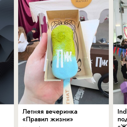
Летняя вечеринка
In
«Правил жизни»
по
«Ж