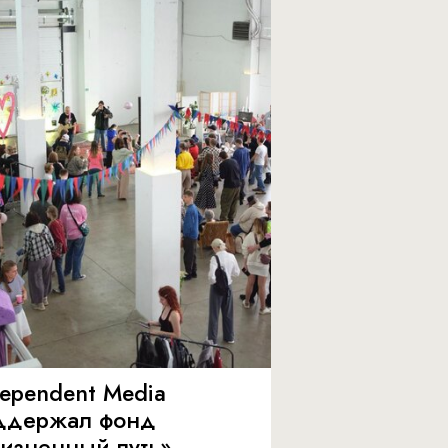
dependent Media
ддержал фонд
изненный путь»