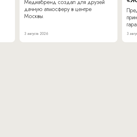
Медиабренд создал для друзей
дачную атмосферу в центре
Пре
Москвы.
прин
гара
3 августа 2026
3 авгу