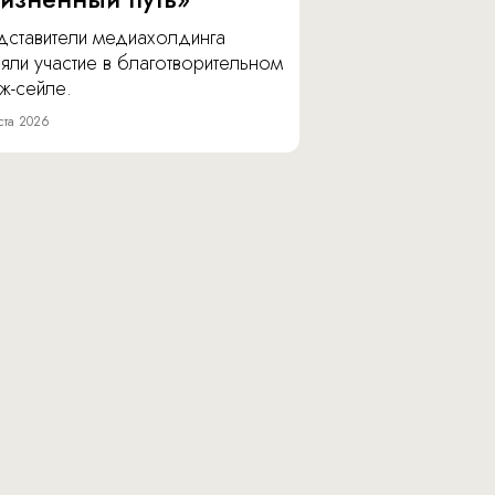
дставители медиахолдинга
яли участие в благотворительном
ж-сейле.
ста 2026