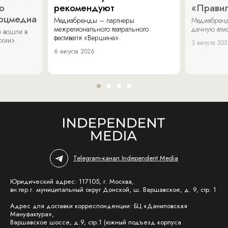
о
рекомендуют
«Прави
соцмедиа
Медиабренды – партнеры
Медиабренд
межрегионального театрального
дачную атмо
 вошли в
фестиваля «Вершина».
огии».
3 августа 20
6 августа 2026
Telegram-канал Independent Media
Юридический адрес: 117105, г. Москва,
вн.тер.г. муниципальный округ Донской, ш. Варшавское, д. 9, стр. 1
Адрес для доставки корреспонденции: БЦ «Даниловская
Мануфактура»,
Варшавское шоссе, д.9, стр.1 (южный подъезд корпуса