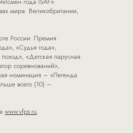
хтсмен года ISAF».
вах мира: Великобритании,
рте России. Премия
ода», «Судья года»,
 поход», «Детская парусная
атор соревнований»,
ная номинация – «Легенда
льше всего (10) –
на
www.vfps.ru
.