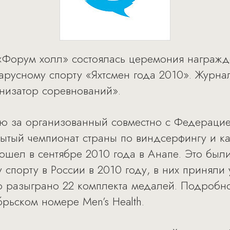
 «Форум холл» состоялась церемония награжд
русному спорту «Яхтсмен года 2010». Журнал
низатор соревнований».
ию за организованный совместно с Федераци
рытый чемпионат страны по виндсерфингу и ка
прошел в сентябре 2010 года в Анапе. Это бы
спорту в России в 2010 году, в них приняли 
о разыграно 22 комплекта медалей. Подробнос
брьском номере Men’s Health.