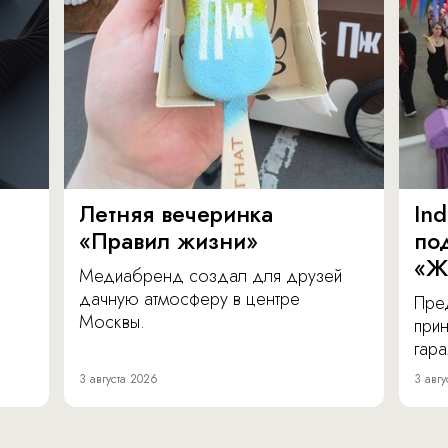
Летняя вечеринка
In
«Правил жизни»
по
«Ж
Медиабренд создал для друзей
дачную атмосферу в центре
Пре
Москвы.
прин
гара
3 августа 2026
3 авгу