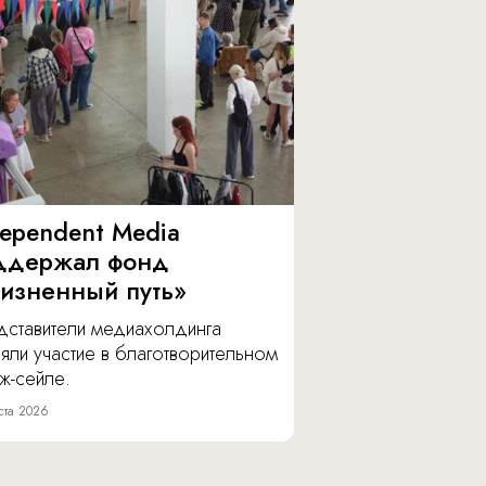
dependent Media
ддержал фонд
изненный путь»
дставители медиахолдинга
яли участие в благотворительном
ж-сейле.
ста 2026