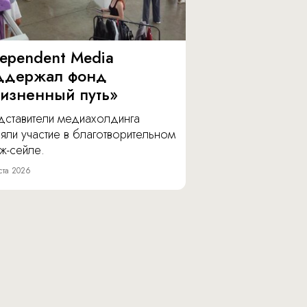
dependent Media
ддержал фонд
изненный путь»
дставители медиахолдинга
яли участие в благотворительном
ж-сейле.
ста 2026