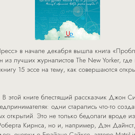
ресс» в начале декабря вышла книга «Пробл
 из лучших журналистов The New Yorker, где
нигу 15 эссе на тему, как совершаются откры
 В этой книге блестящий рассказчик Джон С
едпринимателях: одни старались что-то созда
ых открытий. Это не только бедолаги вроде и
Роберта Кирнса, но и, например, Дэн Дайнст
десь очерки о Брайане Сайксе, авторе MatriL