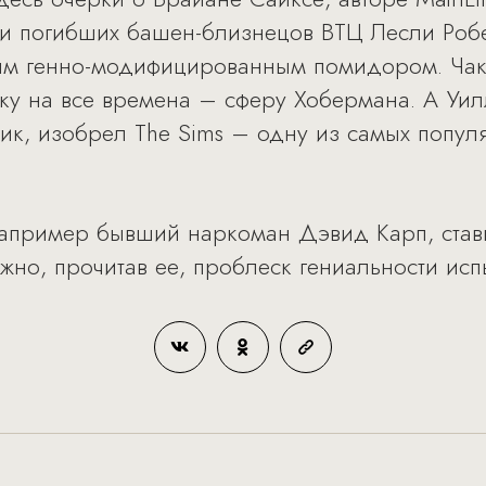
ки погибших башен-близнецов ВТЦ Лесли Роб
ным генно-модифицированным помидором. Чак 
ку на все времена – сферу Хобермана. А Уилл
к, изобрел The Sims – одну из самых попул
 например бывший наркоман Дэвид Карп, став
но, прочитав ее, проблеск гениальности испы