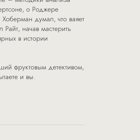
ертсоне, о Роджере
Хоберман думал, что ваяет
 Райт, начав мастерить
ярных в истории
ший фруктовым детективом,
таете и вы.