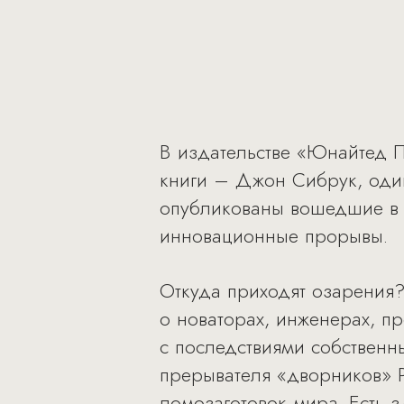
В издательстве «Юнайтед П
книги – Джон Сибрук, один
опубликованы вошедшие в к
инновационные прорывы.
Откуда приходят озарения?
о новаторах, инженерах, пр
с последствиями собственн
прерывателя «дворников» 
ломозаготовок мира. Есть з