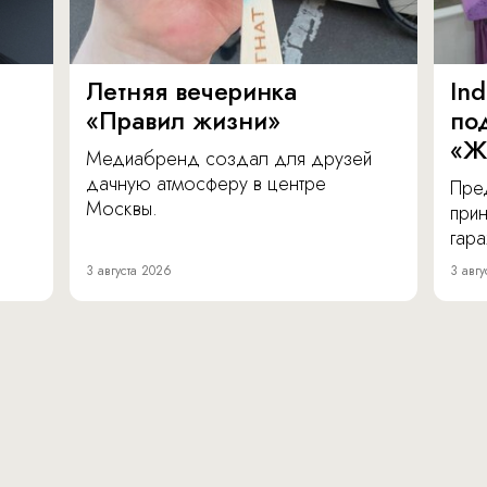
Летняя вечеринка
In
«Правил жизни»
по
«Ж
Медиабренд создал для друзей
дачную атмосферу в центре
Пре
Москвы.
прин
гара
3 августа 2026
3 авгу