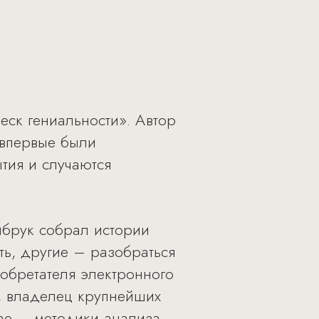
еск гениальности». Автор
 впервые были
тия и случаются
ибрук собрал истории
ть, другие – разобраться
зобретателя электронного
, владелец крупнейших
ine – методики анализа