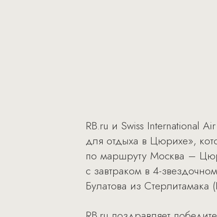
RB.ru и Swiss International
для отдыха в Цюрихе», кот
по маршруту Москва – Цюр
с завтраком в 4-звездочно
Булатова из Стерлитамака (
RB.ru
поздравляет победит