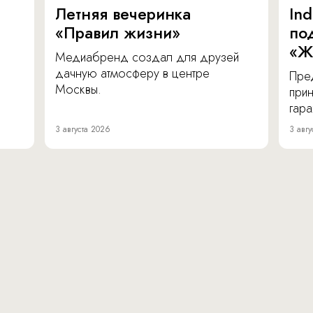
Летняя вечеринка
In
«Правил жизни»
по
«Ж
Медиабренд создал для друзей
дачную атмосферу в центре
Пре
Москвы.
прин
гара
3 августа 2026
3 авгу