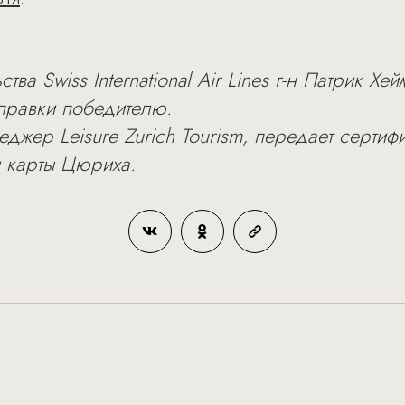
тва Swiss International Air Lines г-н Патрик Х
тправки победителю.
еджер Leisure Zurich Tourism, передает серти
 карты Цюриха.