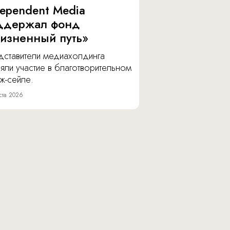
dependent Media
ддержал фонд
изненный путь»
дставители медиахолдинга
яли участие в благотворительном
ж-сейле.
ста 2026