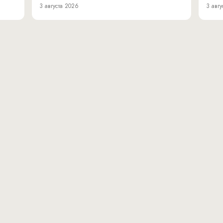
3 августа 2026
3 авгу
вн.тер.г. муниципальн