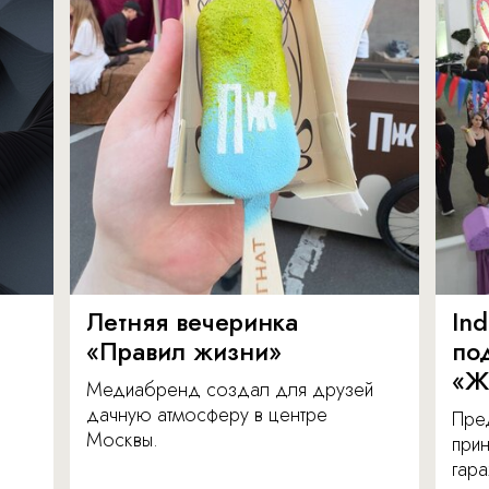
Летняя вечеринка
In
«Правил жизни»
по
«Ж
Медиабренд создал для друзей
дачную атмосферу в центре
Пре
Москвы.
прин
гара