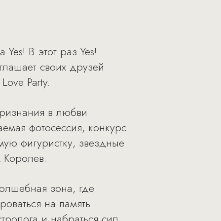
es! В этот раз Yes!
иглашает своих друзей
ove Party.
признания в любви
аемая фотосессия, конкурс
мую фигуристку, звездные
 Королев.
волшебная зона, где
роваться на память
тролога и набраться сил