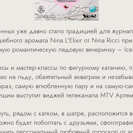
ных уже давно стало традицией для журнала Y
бного аромата Nina L'Elixir от Nina Ricci пр
мую романтическую ледовую вечеринку – Ice L
рсы и мастер-классы по фигурному катанию, 
мо на льду, обаятельный аквагрим и незабыв
браз, самую влюбленную пару и на самую-са
дущим выступит виджей телеканала MTV Артем
нуть, рядом с катком, в шатре, расположится 
ожно будет поболтать с друзьями, сфотографи
лучить персональный любовный гороскоп от ас