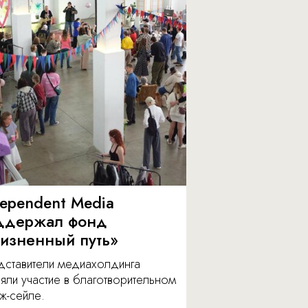
dependent Media
ддержал фонд
изненный путь»
дставители медиахолдинга
яли участие в благотворительном
ж-сейле.