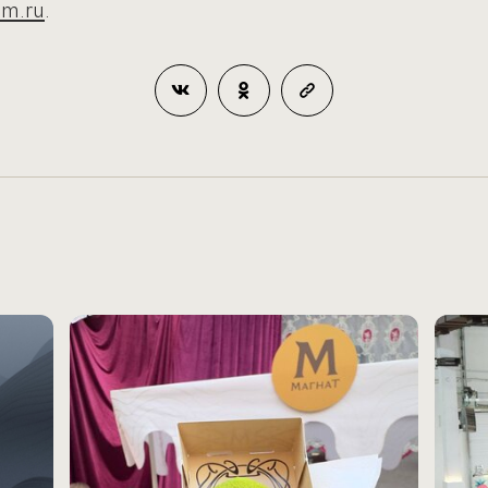
m.ru
.