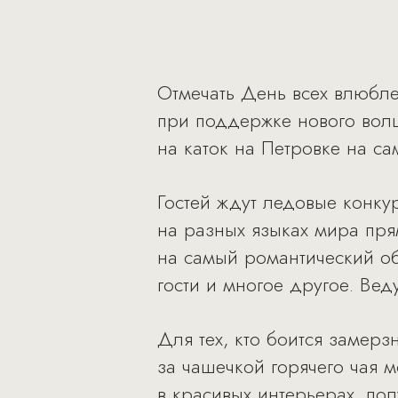
Отмечать День всех влюблен
при поддержке нового волше
на каток на Петровке на са
Гостей ждут ледовые конку
на разных языках мира пря
на самый романтический о
гости и многое другое. Ве
Для тех, кто боится замерз
за чашечкой горячего чая м
в красивых интерьерах, по