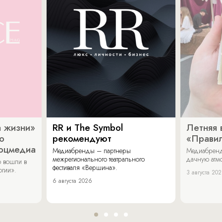
 жизни»
RR и The Symbol
Летняя 
о
рекомендуют
«Прави
соцмедиа
Медиабренды – партнеры
Медиабренд
межрегионального театрального
дачную атмо
 вошли в
фестиваля «Вершина».
огии».
3 августа 20
6 августа 2026