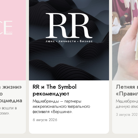
 жизни»
RR и The Symbol
Летняя 
о
рекомендуют
«Прави
соцмедиа
Медиабренды – партнеры
Медиабренд
межрегионального театрального
дачную атмо
 вошли в
фестиваля «Вершина».
огии».
3 августа 20
6 августа 2026