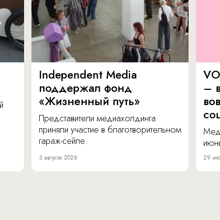
Independent Media
VO
поддержал фонд
– в
«Жизненный путь»
во
й
со
Представители медиахолдинга
приняли участие в благотворительном
Мед
гараж-сейле.
июнь
3 августа 2026
29 ию