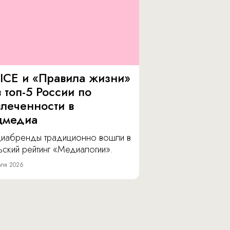
ICE и «Правила жизни»
 топ-5 России по
влеченности в
цмедиа
иабренды традиционно вошли в
ский рейтинг «Медиалогии».
ля 2026