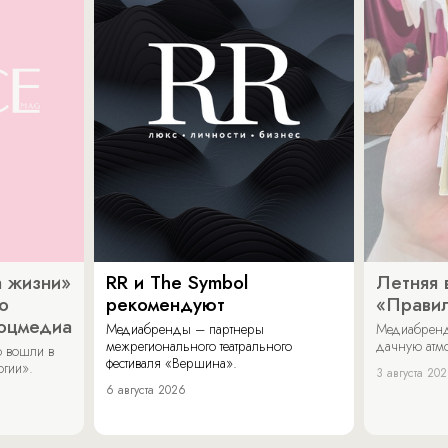
 жизни»
RR и The Symbol
Летняя 
о
рекомендуют
«Прави
соцмедиа
Медиабренды – партнеры
Медиабренд
межрегионального театрального
дачную атмо
 вошли в
фестиваля «Вершина».
огии».
3 августа 20
6 августа 2026