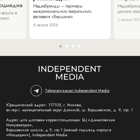
соцмедиа
Медиабренды – партнеры
Медиабренд
межрегионального театрального
дачную атмо
 вошли в
фестиваля «Вершина».
огии».
3 августа 20
6 августа 2026
Telegram-канал Independent Media
Юридический адрес: 117105, г. Москва,
вн.тер.г. муниципальный округ Донской, ш. Варшавское, д. 9, стр. 1
Адрес для доставки корреспонденции: БЦ «Даниловская
Мануфактура»,
Варшавское шоссе, д.9, стр.1 (южный подъезд корпуса
«Мещерин»), Independent Media