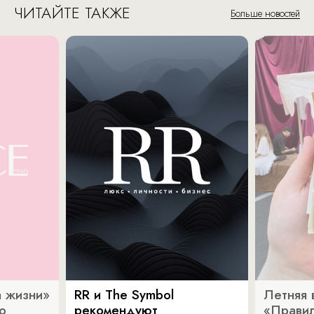
ЧИТАЙТЕ ТАКЖЕ
Больше новостей
 жизни»
RR и The Symbol
Летняя 
о
рекомендуют
«Прави