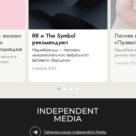
 жизни»
RR и The Symbol
Летняя 
о
рекомендуют
«Прави
соцмедиа
Медиабренды – партнеры
Медиабренд
межрегионального театрального
дачную атмо
 вошли в
фестиваля «Вершина».
огии».
3 августа 20
6 августа 2026
Telegram-канал Independent Media