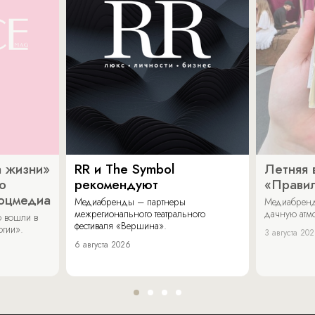
 жизни»
RR и The Symbol
Летняя 
о
рекомендуют
«Прави
соцмедиа
Медиабренды – партнеры
Медиабренд
межрегионального театрального
дачную атмо
 вошли в
фестиваля «Вершина».
огии».
3 августа 20
6 августа 2026