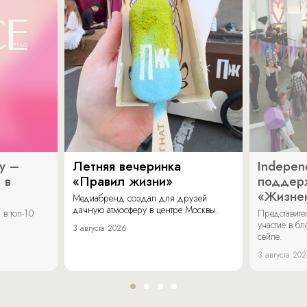
y –
Летняя вечеринка
Indepen
 в
«Правил жизни»
поддер
«Жизнен
Медиабренд создал для друзей
дачную атмосферу в центре Москвы.
в топ-10
Представит
участие в бл
3 августа 2026
сейле.
3 августа 20