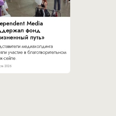
dependent Media
ддержал фонд
изненный путь»
дставители медиахолдинга
яли участие в благотворительном
ж-сейле.
ста 2026