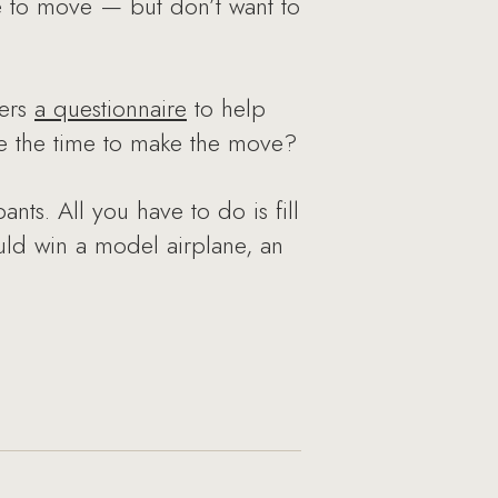
e to move — but don’t want to
fers
a questionnaire
to help
be the time to make the move?
ants. All you have to do is fill
ould win a model airplane, an