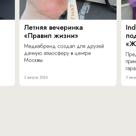
Летняя вечеринка
In
«Правил жизни»
по
«Ж
Медиабренд создал для друзей
дачную атмосферу в центре
Пре
Москвы.
прин
гара
3 августа 2026
3 авгу