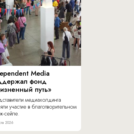
dependent Media
ддержал фонд
изненный путь»
дставители медиахолдинга
яли участие в благотворительном
ж-сейле.
ста 2026