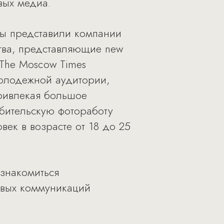
вых медиа.
сы представили компании
ства, представляющие new
The Moscow Times
молодежной аудитории,
привлекая большое
юбительскую фотоработу
век в возрасте от 18 до 25
знакомиться
овых коммуникаций