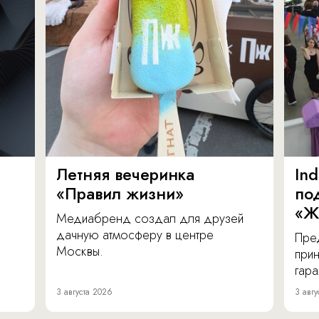
Летняя вечеринка
In
«Правил жизни»
по
«Ж
Медиабренд создал для друзей
дачную атмосферу в центре
Пре
Москвы.
прин
гара
3 августа 2026
3 авгу