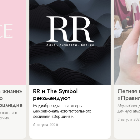
 жизни»
RR и The Symbol
Летняя 
о
рекомендуют
«Прави
соцмедиа
Медиабренды – партнеры
Медиабренд
межрегионального театрального
дачную атмо
 вошли в
фестиваля «Вершина».
огии».
3 августа 20
6 августа 2026