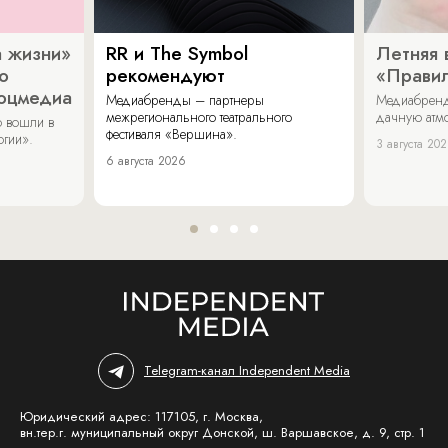
 жизни»
RR и The Symbol
Летняя 
о
рекомендуют
«Прави
соцмедиа
Медиабренды – партнеры
Медиабренд
межрегионального театрального
дачную атмо
 вошли в
фестиваля «Вершина».
огии».
3 августа 20
6 августа 2026
Telegram-канал Independent Media
Юридический адрес: 117105, г. Москва,
вн.тер.г. муниципальный округ Донской, ш. Варшавское, д. 9, стр. 1