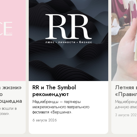
 жизни»
RR и The Symbol
Летняя 
о
рекомендуют
«Прави
соцмедиа
Медиабренды – партнеры
Медиабренд
межрегионального театрального
дачную атмо
 вошли в
фестиваля «Вершина».
огии».
3 августа 20
6 августа 2026