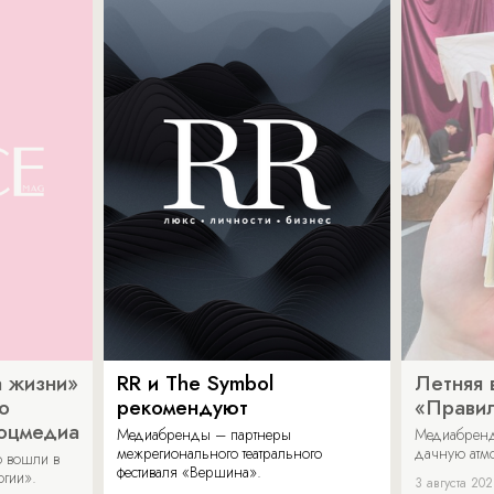
 жизни»
RR и The Symbol
Летняя 
о
рекомендуют
«Прави
соцмедиа
Медиабренды – партнеры
Медиабренд
межрегионального театрального
дачную атмо
 вошли в
фестиваля «Вершина».
огии».
3 августа 20