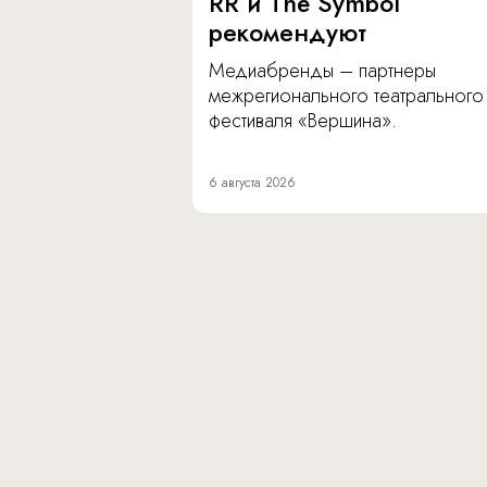
RR и The Symbol
рекомендуют
Медиабренды – партнеры
межрегионального театрального
фестиваля «Вершина».
6 августа 2026