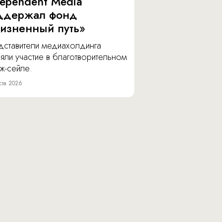
dependent Media
ддержал фонд
изненный путь»
дставители медиахолдинга
яли участие в благотворительном
ж-сейле.
ста 2026