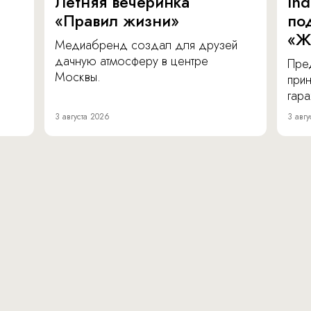
Летняя вечеринка
In
«Правил жизни»
по
«Ж
Медиабренд создал для друзей
дачную атмосферу в центре
Пре
Москвы.
прин
гара
3 августа 2026
3 авгу