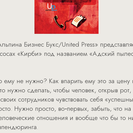
ьпина Бизнес Букс/United Press» представл
сосах «Кирби» под названием «Адский пылес
то ему не нужно? Как впарить ему это за цену
то нужно сделать, чтобы человек, открыв рот, 
 своих сотрудников чувствовать себя «успешн
то. Нужно просто, во‑первых, забыть, что на 
человеческие отношения и вообще что бы то н
 впендюринга.