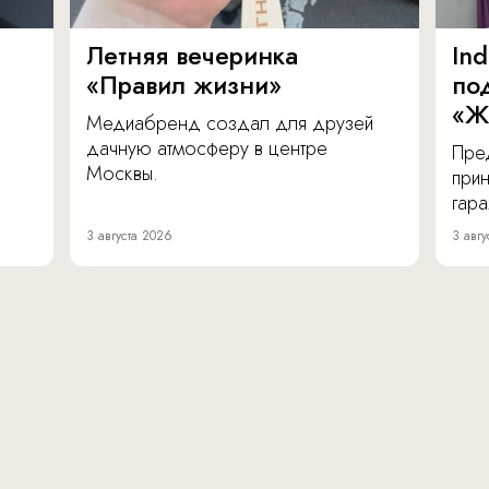
Летняя вечеринка
In
«Правил жизни»
по
«Ж
Медиабренд создал для друзей
дачную атмосферу в центре
Пре
Москвы.
прин
гара
3 августа 2026
3 авгу