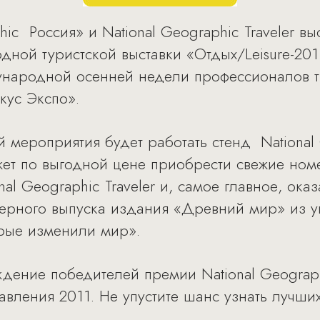
hic Россия» и National Geographic Traveler 
дной туристской выставки «Отдых/Leisure-201
ународной осенней недели профессионалов т
кус Экспо».
й мероприятия будет работать стенд National
жет по выгодной цене приобрести свежие ном
nal Geographic Traveler и, самое главное, ока
ьерного выпуска издания «Древний мир» из у
орые изменили мир».
дение победителей премии National Geographi
авления 2011. Не упустите шанс узнать лучши