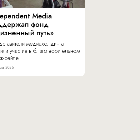
dependent Media
ддержал фонд
изненный путь»
дставители медиахолдинга
яли участие в благотворительном
ж-сейле.
ста 2026