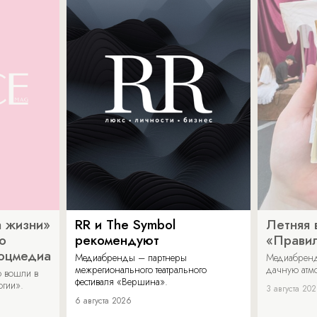
 жизни»
RR и The Symbol
Летняя 
о
рекомендуют
«Прави
соцмедиа
Медиабренды – партнеры
Медиабренд
межрегионального театрального
дачную атмо
 вошли в
фестиваля «Вершина».
огии».
3 августа 20
6 августа 2026