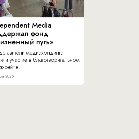
dependent Media
ддержал фонд
изненный путь»
дставители медиахолдинга
яли участие в благотворительном
ж-сейле.
ста 2026