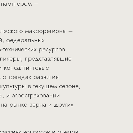
-партнером –
олжского макрорегиона –
й, федеральных
-технических ресурсов
Спикеры, представлявшие
и консалтинговые
 о трендах развития
окультуры в текущем сезоне,
, и агростраховании
 на рынке зерна и других
сессиях вопросов и ответов,