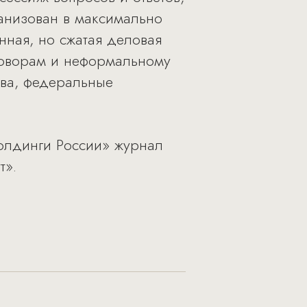
ганизован в максимально
ная, но сжатая деловая
еговорам и неформальному
ва, федеральные
олдинги России» журнал
т».