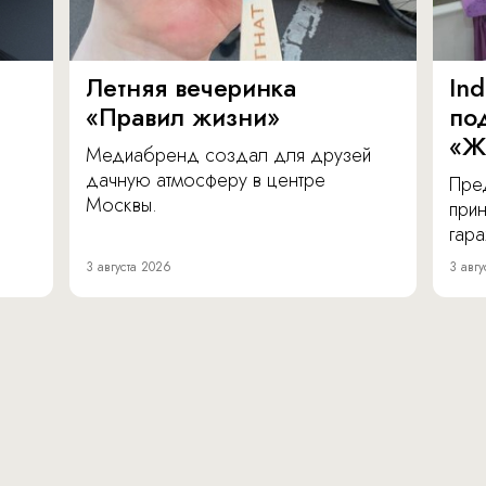
Летняя вечеринка
In
«Правил жизни»
по
«Ж
Медиабренд создал для друзей
дачную атмосферу в центре
Пре
Москвы.
прин
гара
3 августа 2026
3 авгу