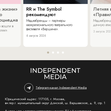
 жизни»
RR и The Symbol
Летняя 
о
рекомендуют
«Прави
соцмедиа
Медиабренды – партнеры
Медиабренд
межрегионального театрального
дачную атмо
 вошли в
фестиваля «Вершина».
огии».
3 августа 20
6 августа 2026
Telegram-канал Independent Media
Юридический адрес: 117105, г. Москва,
вн.тер.г. муниципальный округ Донской, ш. Варшавское, д. 9, стр. 1
Адрес для доставки корреспонденции: БЦ «Даниловская