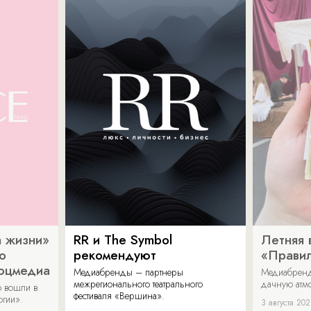
 жизни»
RR и The Symbol
Летняя 
о
рекомендуют
«Прави
соцмедиа
Медиабренды – партнеры
Медиабренд
межрегионального театрального
дачную атмо
 вошли в
фестиваля «Вершина».
огии».
3 августа 20