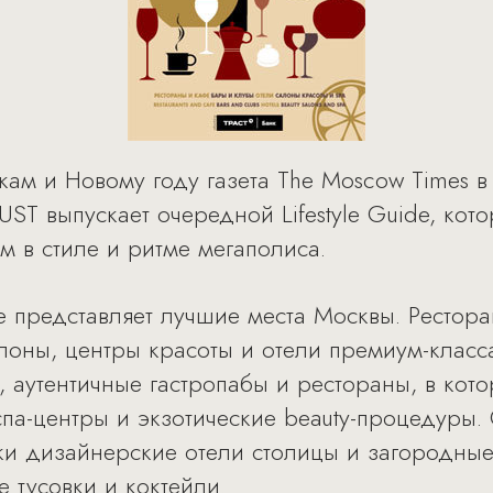
ам и Новому году газета The Moscow Times в
ST выпускает очередной Lifestyle Guide, кот
м в стиле и ритме мегаполиса.
de представляет лучшие места Москвы. Рестор
лоны, центры красоты и отели премиум-класс
, аутентичные гастропабы и рестораны, в кот
 спа-центры и экзотические beauty-процедуры
ки дизайнерские отели столицы и загородные
 тусовки и коктейли.