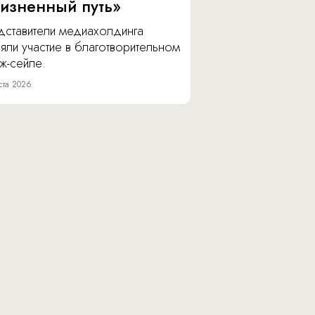
изненный путь»
дставители медиахолдинга
яли участие в благотворительном
ж-сейле.
ста 2026