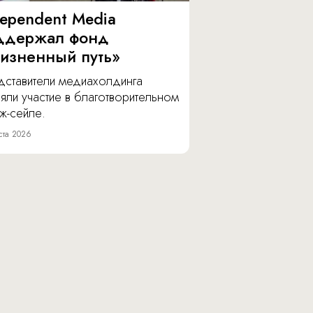
dependent Media
ддержал фонд
изненный путь»
дставители медиахолдинга
яли участие в благотворительном
ж-сейле.
ста 2026