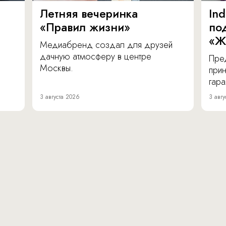
Летняя вечеринка
In
«Правил жизни»
по
«Ж
Медиабренд создал для друзей
дачную атмосферу в центре
Пре
Москвы.
прин
гара
3 августа 2026
3 авгу