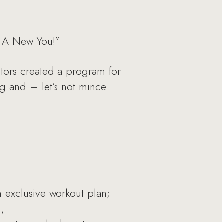
– A New You!”
tors created a program for
ng and – let’s not mince
n exclusive workout plan;
m;