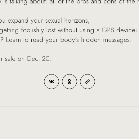
 is talking about: all of the pros and cons of the
you expand your sexual horizons;
etting foolishly lost without using a GPS device;
u? Learn to read your body’s hidden messages.
r sale on Dec. 20.